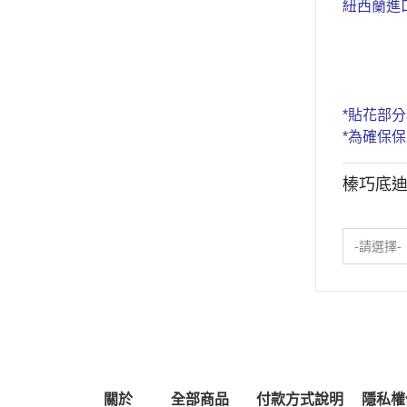
紐西蘭進
*貼花部
*為確保保
榛巧底
-請選擇-
關於
全部商品
付款方式說明
隱私權