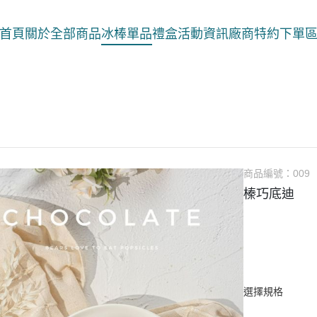
首頁
關於
全部商品
冰棒單品
禮盒
活動資訊
廠商特約下單
商品編號：
009
榛巧底迪
選擇規格