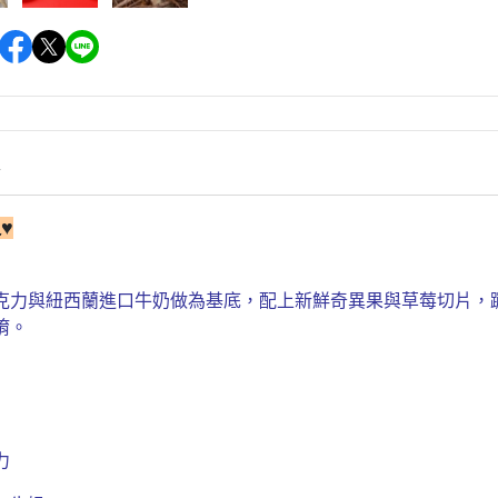
情
♥
克力與紐西蘭進口牛奶做為基底，配上新鮮奇異果與草莓切片，
唷。
力