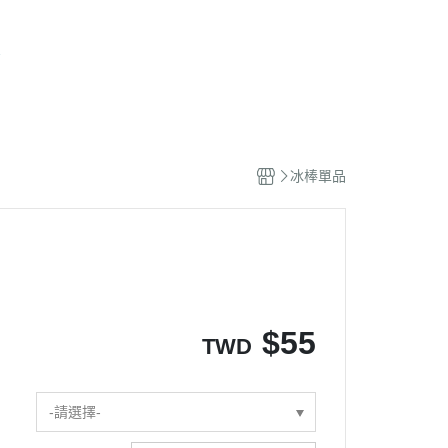
區
冰棒單品
$
55
TWD
-請選擇-