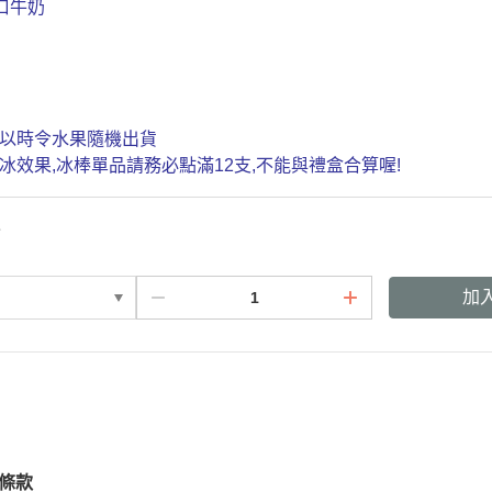
口牛奶
分以時令水果隨機出貨
冰效果,冰棒單品請務必點滿12支,不能與禮盒合算喔!
迪
加
條款