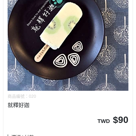
商品編號：
020
就釋好迦
$
90
TWD